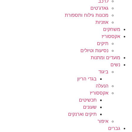
לרכב
גאדג'טים
מכונות גילוח ותספורת
אוזניות
משחקים
אקססוריז
תיקים
נסיעות וטיולים
מועדים ומתנות
נשים
ביגוד
בגדי הריון
הנעלה
אקססוריז
תכשיטים
שעונים
תיקים וארנקים
איפור
גברים