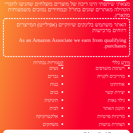
מצאתי שיתפתי הינו ריכוז של מוצרים מוצלחים שהגיעו לחברי
הקהילה מאתרים שונים בחו"ל ובמחירים נמוכים משמעותית
מהארץ.
האתר משתמש בלינקים שיווקיים (אפילייט) המייצרים
רווחים מרכישות
As an Amazon Associate we earn from qualifying
purchases.
מידע כללי
קטגוריות נבחרות
רשימת מועדפים
נשים
מדריכים לקנייה
גברים
אודותינו
בנות
יצירת קשר
בנים
גילוי נאות
תינוקות
תקנון האתר
לבית
מדיניות פרטיות
אלקטרוניקה
הצהרת נגישות
משחקים