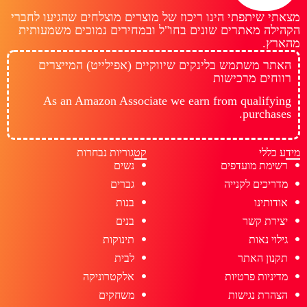
מצאתי שיתפתי הינו ריכוז של מוצרים מוצלחים שהגיעו לחברי
הקהילה מאתרים שונים בחו"ל ובמחירים נמוכים משמעותית
מהארץ.
האתר משתמש בלינקים שיווקיים (אפילייט) המייצרים
רווחים מרכישות
As an Amazon Associate we earn from qualifying
purchases.
מידע כללי
קטגוריות נבחרות
רשימת מועדפים
נשים
מדריכים לקנייה
גברים
אודותינו
בנות
יצירת קשר
בנים
גילוי נאות
תינוקות
תקנון האתר
לבית
מדיניות פרטיות
אלקטרוניקה
הצהרת נגישות
משחקים