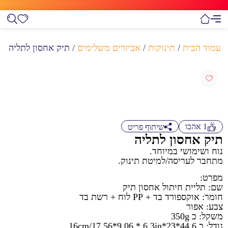
עמוד הבית
/
תינוקות
/
אביזרים משלימים
/ תיק אחסון לתליה
1
אהבו
שיתוף פריט
תיק אחסון לתליה
נוח ושימושי במיוחד.
מתחבר לעריסה/למיטת תינוק.
מפרט:
שם: תליית חיתול אחסון תיק
חומר: אוקספורד בד + PP לוח + רשת בד
צבע: אפור
משקל: כ 350g
גודל: כ 44.6*23*16cm/17.56*9.06 * 6.3in