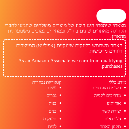
מצאתי שיתפתי הינו ריכוז של מוצרים מוצלחים שהגיעו לחברי
הקהילה מאתרים שונים בחו"ל ובמחירים נמוכים משמעותית
מהארץ.
האתר משתמש בלינקים שיווקיים (אפילייט) המייצרים
רווחים מרכישות
As an Amazon Associate we earn from qualifying
purchases.
מידע כללי
קטגוריות נבחרות
רשימת מועדפים
נשים
מדריכים לקנייה
גברים
אודותינו
בנות
יצירת קשר
בנים
גילוי נאות
תינוקות
תקנון האתר
לבית