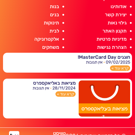
אודותינו
בנות
יצירת קשר
בנים
גילוי נאות
תינוקות
תקנון האתר
לבית
מדיניות פרטיות
אלקטרוניקה
הצהרת נגישות
משחקים
חוגגים MasterCard Day!
09/02/2025
אין תגובות
קרא עוד »
מציאות באליאקספרס
28/11/2024
אין תגובות
קרא עוד »
טוויסט