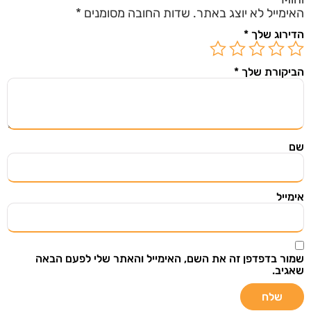
האימייל לא יוצג באתר.
שדות החובה מסומנים
*
הדירוג שלך
*
השארו מעודכנים
הביקורת שלך
*
הירשמו ל"מצאתי שיתפתי" וקבלו אליכם למייל מוצרים
ודילים שווים שנבחרו בקפידה מתוך אתרי מכירות
מובילים בעולם.
שם
אימייל
שליחה
אני רוצה לקבל עדכונים במייל ואני מאשר/ת
שמור בדפדפן זה את השם, האימייל והאתר שלי לפעם הבאה
שאגיב.
שקראתי את
תנאי מדיניות הפרטיות