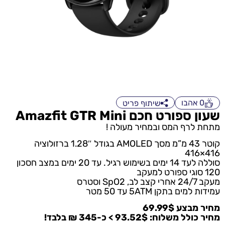
0
אהבו
שיתוף פריט
שעון ספורט חכם Amazfit GTR Mini
מתחת לרף המס ובמחיר מעולה !
קוטר 43 מ”מ מסך AMOLED בגודל 1.28″ ברזולוציה
416×416
סוללה לעד 14 ימים בשימוש רגיל. עד 20 ימים במצב חסכון
120 סוגי ספורט למעקב
מעקב 24/7 אחרי קצב לב, SpO2 וסטרס
עמידות למים בתקן 5ATM עד 50 מטר
מחיר מבצע 69.99$
מחיר כולל משלוח: 93.52$ > כ-345 ₪ בלבד!