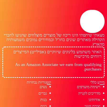
מצאתי שיתפתי הינו ריכוז של מוצרים מוצלחים שהגיעו לחברי
הקהילה מאתרים שונים בחו"ל ובמחירים נמוכים משמעותית
מהארץ.
האתר משתמש בלינקים שיווקיים (אפילייט) המייצרים
רווחים מרכישות
As an Amazon Associate we earn from qualifying
purchases.
מידע כללי
קטגוריות נבחרות
רשימת מועדפים
נשים
מדריכים לקנייה
גברים
אודותינו
בנות
יצירת קשר
בנים