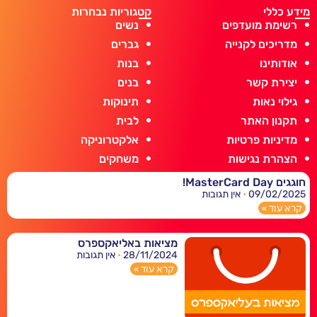
מידע כללי
קטגוריות נבחרות
רשימת מועדפים
נשים
מדריכים לקנייה
גברים
אודותינו
בנות
יצירת קשר
בנים
גילוי נאות
תינוקות
תקנון האתר
לבית
מדיניות פרטיות
אלקטרוניקה
הצהרת נגישות
משחקים
חוגגים MasterCard Day!
09/02/2025
אין תגובות
קרא עוד »
מציאות באליאקספרס
28/11/2024
אין תגובות
קרא עוד »