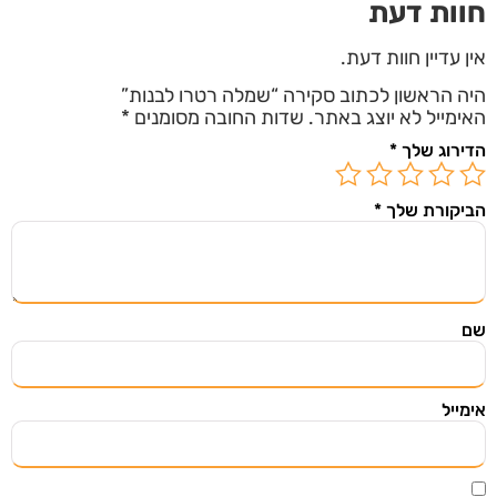
חוות דעת
אין עדיין חוות דעת.
היה הראשון לכתוב סקירה “שמלה רטרו לבנות”
האימייל לא יוצג באתר.
שדות החובה מסומנים
*
השארו מעודכנים
הדירוג שלך
*
הירשמו ל"מצאתי שיתפתי" וקבלו אליכם למייל מוצרים
ודילים שווים שנבחרו בקפידה מתוך אתרי מכירות
הביקורת שלך
*
מובילים בעולם.
שם
שליחה
אימייל
אני רוצה לקבל עדכונים במייל ואני מאשר/ת
שקראתי את
תנאי מדיניות הפרטיות