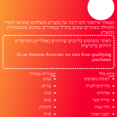
מצאתי שיתפתי הינו ריכוז של מוצרים מוצלחים שהגיעו לחברי
הקהילה מאתרים שונים בחו"ל ובמחירים נמוכים משמעותית
מהארץ.
האתר משתמש בלינקים שיווקיים (אפילייט) המייצרים
רווחים מרכישות
As an Amazon Associate we earn from qualifying
purchases.
מידע כללי
קטגוריות נבחרות
רשימת מועדפים
נשים
מדריכים לקנייה
גברים
אודותינו
בנות
יצירת קשר
בנים
גילוי נאות
תינוקות
תקנון האתר
לבית