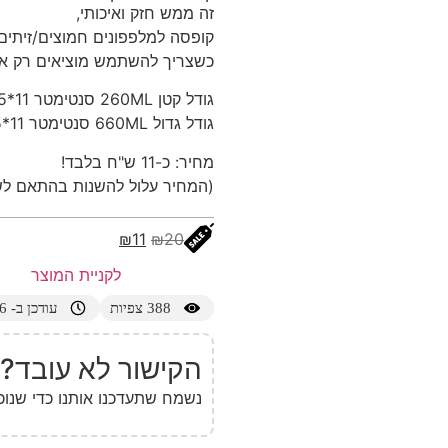
זה ממש חזק ואיכותי,
קופסה למלפפונים חמוצים/זיתים
כשצריך להשתמש מוציאים רק א
גודל קטן 260ML סנטימטר 11*8.5*5
גודל גדול 660ML סנטימטר 11*8.5*9.5
מחיר: כ-11 ש"ח בלבד!
(המחיר עלול להשנות בהתאם לש
₪
11
₪
20
לקניית המוצר
388
צפיות
עודכן ב- 25/05/2026
הקישור לא עובד?
נשמח שתעדכנו אותנו כדי שנוכ