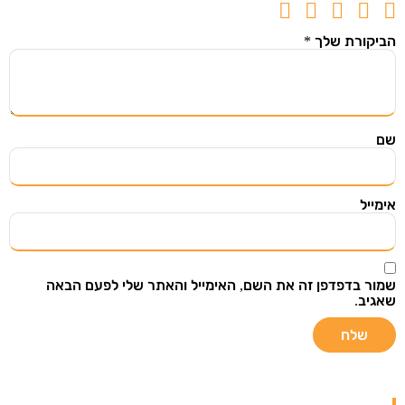
הביקורת שלך
*
השארו מעודכנים
שם
הירשמו ל"מצאתי שיתפתי" וקבלו אליכם למייל מוצרים
ודילים שווים שנבחרו בקפידה מתוך אתרי מכירות
מובילים בעולם.
אימייל
שמור בדפדפן זה את השם, האימייל והאתר שלי לפעם הבאה
שאגיב.
שליחה
אני רוצה לקבל עדכונים במייל ואני מאשר/ת
שקראתי את
תנאי מדיניות הפרטיות