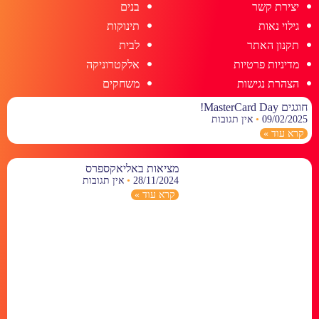
יצירת קשר
בנים
גילוי נאות
תינוקות
תקנון האתר
לבית
מדיניות פרטיות
אלקטרוניקה
הצהרת נגישות
משחקים
חוגגים MasterCard Day!
09/02/2025
אין תגובות
קרא עוד »
מציאות באליאקספרס
28/11/2024
אין תגובות
קרא עוד »