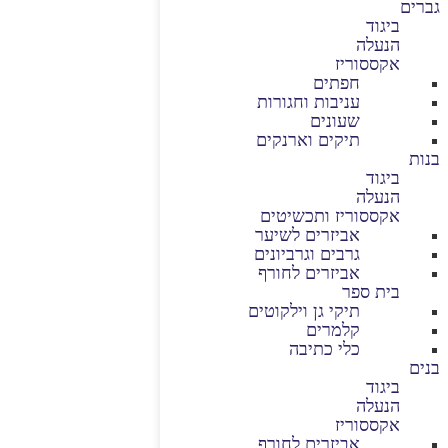
גברים
ביגוד
הנעלה
אקססוריז
חפתים
עניבות וחגורות
שעונים
תיקים וארנקים
בנות
ביגוד
הנעלה
אקססוריז ותכשיטים
אביזרים לשיער
גרבים וגרביונים
אביזרים לחורף
בית ספר
תיקי גן וילקוטים
קלמרים
כלי כתיבה
בנים
ביגוד
הנעלה
אקססוריז
אביזרים לחורף