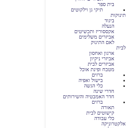
בית ספר
תיקי גן וילקוטים
תינוקות
ביגוד
הנעלה
אקססוריז ותכשיטים
אביזרים משלימים
לאם התינוק
לבית
ארגון ואחסון
אביזרי ניקיון
אביזרים לבית
מטבח ופינת אוכל
ברזים
בישול ואפיה
כלי הגשה
חדרי שינה
חדר האמבטיה והשירותים
ברזים
תאורה
קישוטים לבית
כלי עבודה
אלקטרוניקה