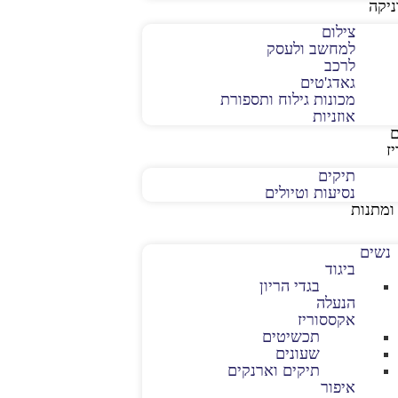
יקה
צילום
למחשב ולעסק
לרכב
גאדג'טים
מכונות גילוח ותספורת
אוזניות
ז
תיקים
נסיעות וטיולים
ומתנות
נשים
ביגוד
בגדי הריון
הנעלה
אקססוריז
תכשיטים
שעונים
תיקים וארנקים
איפור