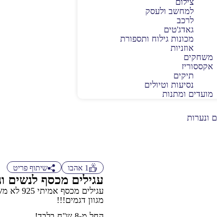
צילום
למחשב ולעסק
לרכב
גאדג'טים
מכונות גילוח ותספורת
אוזניות
משחקים
אקססוריז
תיקים
נסיעות וטיולים
מועדים ומתנות
 ונערות
1
אהבו
שיתוף פריט
עגילים מכסף לנשים ונ
עגילים מכסף אמיתי 925 לא משחיר!
מגוון דגמים!!!
החל מ-8 ש"ח בלבד!