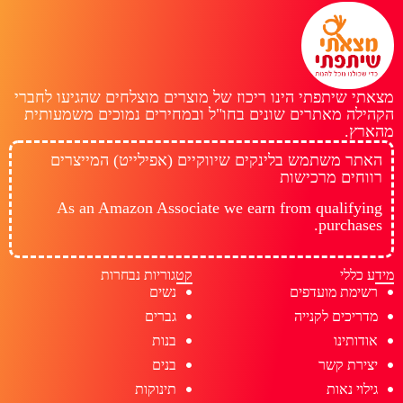
מצאתי שיתפתי הינו ריכוז של מוצרים מוצלחים שהגיעו לחברי
הקהילה מאתרים שונים בחו"ל ובמחירים נמוכים משמעותית
מהארץ.
האתר משתמש בלינקים שיווקיים (אפילייט) המייצרים
רווחים מרכישות
As an Amazon Associate we earn from qualifying
purchases.
מידע כללי
קטגוריות נבחרות
רשימת מועדפים
נשים
מדריכים לקנייה
גברים
אודותינו
בנות
יצירת קשר
בנים
גילוי נאות
תינוקות