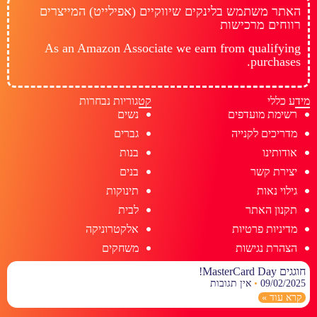
האתר משתמש בלינקים שיווקיים (אפילייט) המייצרים
רווחים מרכישות
As an Amazon Associate we earn from qualifying
purchases.
מידע כללי
קטגוריות נבחרות
רשימת מועדפים
נשים
מדריכים לקנייה
גברים
אודותינו
בנות
יצירת קשר
בנים
גילוי נאות
תינוקות
תקנון האתר
לבית
מדיניות פרטיות
אלקטרוניקה
הצהרת נגישות
משחקים
חוגגים MasterCard Day!
09/02/2025
אין תגובות
קרא עוד »