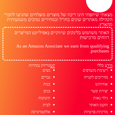
מצאתי שיתפתי הינו ריכוז של מוצרים מוצלחים שהגיעו לחברי
הקהילה מאתרים שונים בחו"ל ובמחירים נמוכים משמעותית
מהארץ.
האתר משתמש בלינקים שיווקיים (אפילייט) המייצרים
רווחים מרכישות
As an Amazon Associate we earn from qualifying
purchases.
מידע כללי
קטגוריות נבחרות
רשימת מועדפים
נשים
מדריכים לקנייה
גברים
אודותינו
בנות
יצירת קשר
בנים
גילוי נאות
תינוקות
תקנון האתר
לבית
מדיניות פרטיות
אלקטרוניקה