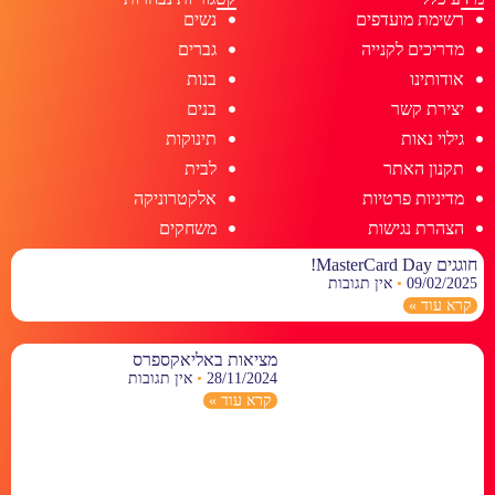
רשימת מועדפים
נשים
מדריכים לקנייה
גברים
אודותינו
בנות
יצירת קשר
בנים
גילוי נאות
תינוקות
תקנון האתר
לבית
מדיניות פרטיות
אלקטרוניקה
הצהרת נגישות
משחקים
חוגגים MasterCard Day!
09/02/2025
אין תגובות
קרא עוד »
מציאות באליאקספרס
28/11/2024
אין תגובות
קרא עוד »