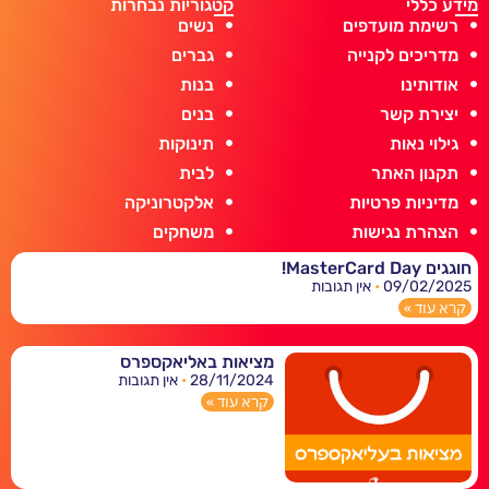
מידע כללי
קטגוריות נבחרות
רשימת מועדפים
נשים
מדריכים לקנייה
גברים
אודותינו
בנות
יצירת קשר
בנים
גילוי נאות
תינוקות
תקנון האתר
לבית
מדיניות פרטיות
אלקטרוניקה
הצהרת נגישות
משחקים
חוגגים MasterCard Day!
09/02/2025
אין תגובות
קרא עוד »
מציאות באליאקספרס
28/11/2024
אין תגובות
קרא עוד »