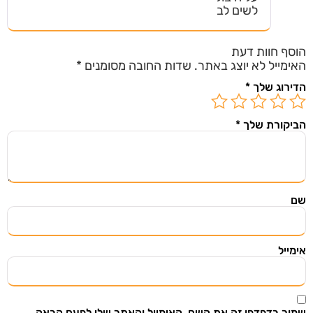
לשים לב
הוסף חוות דעת
האימייל לא יוצג באתר.
שדות החובה מסומנים
*
הדירוג שלך
*
הביקורת שלך
*
שם
השארו מעודכנים
אימייל
הירשמו ל"מצאתי שיתפתי" וקבלו אליכם למייל מוצרים
ודילים שווים שנבחרו בקפידה מתוך אתרי מכירות
מובילים בעולם.
שמור בדפדפן זה את השם, האימייל והאתר שלי לפעם הבאה