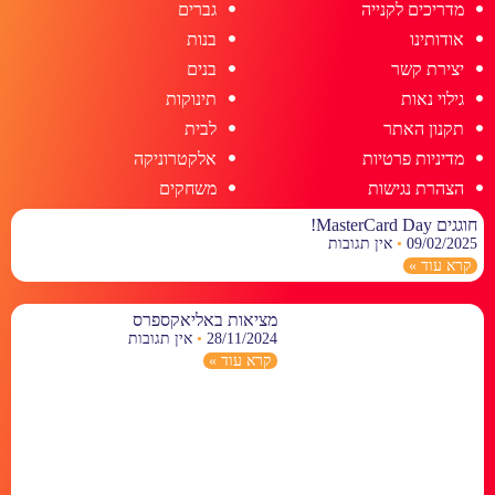
מדריכים לקנייה
גברים
אודותינו
בנות
יצירת קשר
בנים
גילוי נאות
תינוקות
תקנון האתר
לבית
מדיניות פרטיות
אלקטרוניקה
הצהרת נגישות
משחקים
חוגגים MasterCard Day!
09/02/2025
אין תגובות
קרא עוד »
מציאות באליאקספרס
28/11/2024
אין תגובות
קרא עוד »