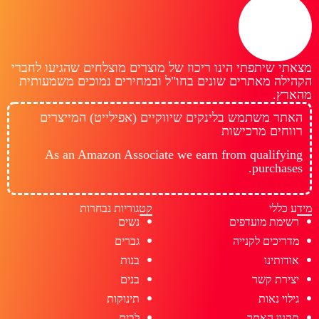
מצאתי שיתפתי הינו ריכוז של מוצרים מוצלחים שהגיעו לחברי
הקהילה מאתרים שונים בחו"ל ובמחירים נמוכים משמעותית
מהארץ.
האתר משתמש בלינקים שיווקיים (אפילייט) המייצרים
רווחים מרכישות
As an Amazon Associate we earn from qualifying
purchases.
מידע כללי
קטגוריות נבחרות
רשימת מועדפים
נשים
מדריכים לקנייה
גברים
אודותינו
בנות
יצירת קשר
בנים
גילוי נאות
תינוקות
תקנון האתר
לבית