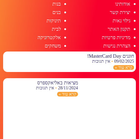
אודותינו
בנות
יצירת קשר
בנים
גילוי נאות
תינוקות
תקנון האתר
לבית
מדיניות פרטיות
אלקטרוניקה
הצהרת נגישות
משחקים
חוגגים MasterCard Day!
09/02/2025
אין תגובות
קרא עוד »
מציאות באליאקספרס
28/11/2024
אין תגובות
קרא עוד »