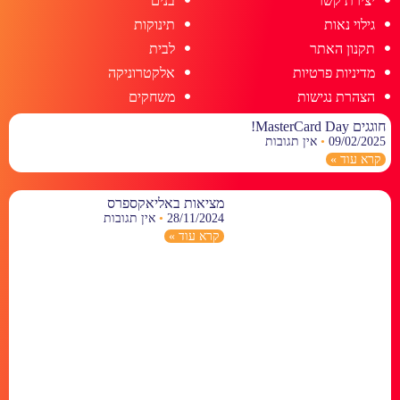
יצירת קשר
בנים
גילוי נאות
תינוקות
תקנון האתר
לבית
מדיניות פרטיות
אלקטרוניקה
הצהרת נגישות
משחקים
חוגגים MasterCard Day!
09/02/2025
אין תגובות
קרא עוד »
מציאות באליאקספרס
28/11/2024
אין תגובות
קרא עוד »