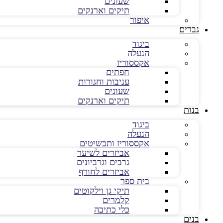
שעונים
תיקים וארנקים
איפור
גברים
ביגוד
הנעלה
אקססוריז
חפתים
עניבות וחגורות
שעונים
תיקים וארנקים
בנות
ביגוד
הנעלה
אקססוריז ותכשיטים
אביזרים לשיער
גרבים וגרביונים
אביזרים לחורף
בית ספר
תיקי גן וילקוטים
קלמרים
כלי כתיבה
בנים