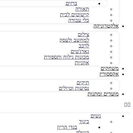
ברזים
תאורה
קישוטים לבית
כלי עבודה
אלקטרוניקה
צילום
למחשב ולעסק
לרכב
גאדג'טים
מכונות גילוח ותספורת
אוזניות
משחקים
אקססוריז
תיקים
נסיעות וטיולים
מועדים ומתנות
נשים
ביגוד
בגדי הריון
הנעלה