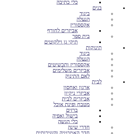
כלי כתיבה
בנים
ביגוד
הנעלה
אקססוריז
אביזרים לחורף
בית ספר
תיקי גן וילקוטים
תינוקות
ביגוד
הנעלה
אקססוריז ותכשיטים
אביזרים משלימים
לאם התינוק
לבית
ארגון ואחסון
אביזרי ניקיון
אביזרים לבית
מטבח ופינת אוכל
ברזים
בישול ואפיה
כלי הגשה
חדרי שינה
חדר האמבטיה והשירותים