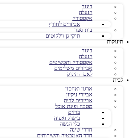
ביגוד
הנעלה
אקססוריז
אביזרים לחורף
בית ספר
תיקי גן וילקוטים
תינוקות
ביגוד
הנעלה
אקססוריז ותכשיטים
אביזרים משלימים
לאם התינוק
לבית
ארגון ואחסון
אביזרי ניקיון
אביזרים לבית
מטבח ופינת אוכל
ברזים
בישול ואפיה
כלי הגשה
חדרי שינה
חדר האמבטיה והשירותים