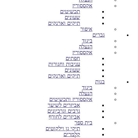
אקססוריז
תכשיטים
שעונים
תיקים וארנקים
איפור
גברים
ביגוד
הנעלה
אקססוריז
חפתים
עניבות וחגורות
שעונים
תיקים וארנקים
בנות
ביגוד
הנעלה
אקססוריז ותכשיטים
אביזרים לשיער
גרבים וגרביונים
אביזרים לחורף
בית ספר
תיקי גן וילקוטים
קלמרים