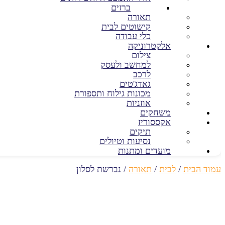
ברזים
תאורה
קישוטים לבית
כלי עבודה
אלקטרוניקה
צילום
למחשב ולעסק
לרכב
גאדג'טים
מכונות גילוח ותספורת
אוזניות
משחקים
אקססוריז
תיקים
נסיעות וטיולים
מועדים ומתנות
עמוד הבית
/
לבית
/
תאורה
/ נברשת לסלון