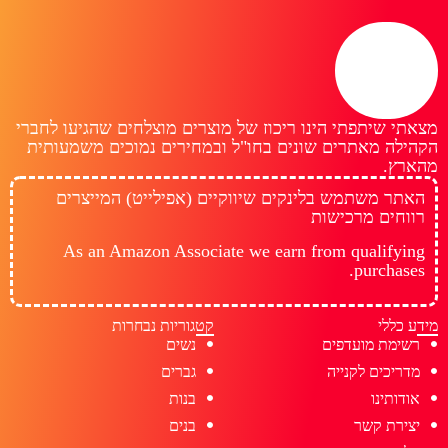
מצאתי שיתפתי הינו ריכוז של מוצרים מוצלחים שהגיעו לחברי
הקהילה מאתרים שונים בחו"ל ובמחירים נמוכים משמעותית
מהארץ.
האתר משתמש בלינקים שיווקיים (אפילייט) המייצרים
רווחים מרכישות
As an Amazon Associate we earn from qualifying
purchases.
מידע כללי
קטגוריות נבחרות
רשימת מועדפים
נשים
מדריכים לקנייה
גברים
אודותינו
בנות
יצירת קשר
בנים