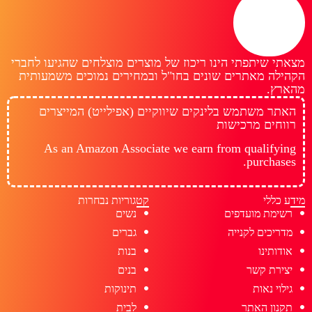
מצאתי שיתפתי הינו ריכוז של מוצרים מוצלחים שהגיעו לחברי
הקהילה מאתרים שונים בחו"ל ובמחירים נמוכים משמעותית
מהארץ.
האתר משתמש בלינקים שיווקיים (אפילייט) המייצרים
רווחים מרכישות
As an Amazon Associate we earn from qualifying
purchases.
מידע כללי
קטגוריות נבחרות
רשימת מועדפים
נשים
מדריכים לקנייה
גברים
אודותינו
בנות
יצירת קשר
בנים
גילוי נאות
תינוקות
תקנון האתר
לבית