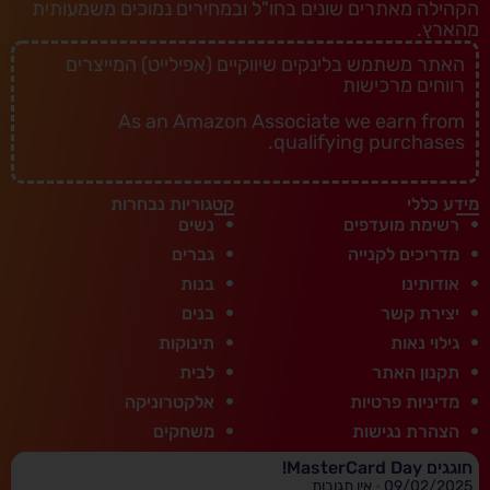
הקהילה מאתרים שונים בחו"ל ובמחירים נמוכים משמעותית
מהארץ.
האתר משתמש בלינקים שיווקיים (אפילייט) המייצרים
רווחים מרכישות
As an Amazon Associate we earn from
qualifying purchases.
מידע כללי
קטגוריות נבחרות
רשימת מועדפים
נשים
מדריכים לקנייה
גברים
אודותינו
בנות
יצירת קשר
בנים
גילוי נאות
תינוקות
תקנון האתר
לבית
מדיניות פרטיות
אלקטרוניקה
הצהרת נגישות
משחקים
חוגגים MasterCard Day!
09/02/2025
אין תגובות