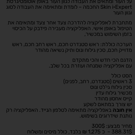
על העור ומתאים את העבודה לגוון העור באופן אוטומטיגרסת
Skin i·Expert החכמה – לומדת ומתאימה את העבודה לסוג
וגוון העור
מתחברת לאפליקציה להדרכה צעד אחר צעד ומתאימה את
הטיפול באופן אישי. האפליקציה מעבירה פידבק על הכיסוי
בזמן השימוש במכשיר,
הערכה כוללת: ראש סטנדרט חכם, ראש רחב חכם, ראש
מדוייק חכם, סכין גילוח ונוס ותיק נשיאה מהודר
הדגם הכי חדש והכי מתקדם
עם אפליקציה שמנחה ועוזרת בכל שלב.
הסט כולל
3 ראשים (סטנדרט, רחב, לפנים)
סכין גילוח גי’לט ונוס
מכשיר גילוח עדין
קייס אחסון מהודר
יש צורך במתאם לשקע
אין
חובה
באפליקציה מתאימה לטלפון הנייד. האפליקציה רק
נותנת שידרוגים בשימוש.
מחיר מבצע: 300$
388.31$ ~ כ 1,275 ₪ בלבד, כולל מיסים ומשלוח