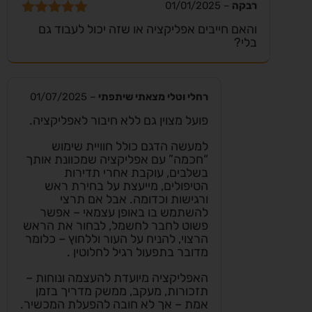
רבקה
–
01/01/2025
דורג
5
מתוך
והאם חייבים אפליקציה או שזה יכול לעבוד גם
5
בלי?
רחלי וטלי מצאתי שיתפתי
–
01/07/2025
פועל מצוין גם ללא חיבור לאפליקציה.
למעשה הדגם כולל חוויית שימוש
“חכמה” עם אפליקציה שמכוונת אותך
בשלבים, עוקבת אחרי תדירות
הטיפולים, מייעצת על בחירת ראש
ורגישות וכדומה. אבל אם תרצי
להשתמש בו באופן עצמאי – אפשר
פשוט לחבר לחשמל, לבחור את הראש
הרצוי, להניח על העור וללחוץ – כלומר
מדובר בתפעול רגיל לחלוטין .
האפליקציה מיועדת להעצמה ונוחות –
תזכורות, מעקב, ממשק מדריך בזמן
אמת – אך לא חובה להפעלת המכשיר‎.