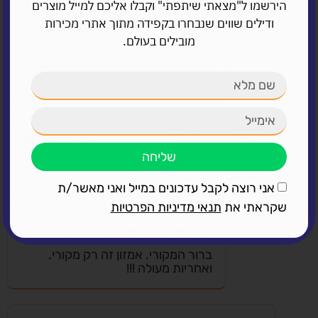
הירשמו ל"מצאתי שיתפתי" וקבלו אליכם למייל מוצרים
המכשירים של בראון מוגבלים.
ודילים שווים שנבחרו בקפידה מתוך אתרי מכירות
ולכן ההמלצה המועדפת שלנו היא
מובילים בעולם.
לקנות את המכשיר סנסיקה פרו
שבאתר שלנו דרך רפאלי.
גם מכשיר מעולה אבל משמש לכמה
אנשים.
תהילה
–
04/02/2025
שליחה
דורג
5
מתוך
לא הבנתי זה המקורי? בטוח אפשר להסתמך על
5
זה???
אני רוצה לקבל עדכונים במייל ואני מאשר/ת
שקראתי את
תנאי מדיניות הפרטיות
רחלי וטלי מצאתי שיתפתי
–
01/07/2025
ברור המקורי. אמזון זה רק מקורי.
ואחריות מעולה !!!