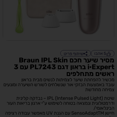
5
אהבו
שיתוף פריט
מסיר שיער חכם Braun IPL Skin
i·Expert בראון דגם PL7243 עם 3
ראשים מתחלפים
מכשיר להפחתת שיער לצמיתות לנשים מבית בראון
עובד באמצעות הבזקי אור שנשלחים לשורש השיערה ומונעים
צמיחה מחודשת
שיטת IPL (Intense Pulsed Light) – נבדקה קלינית
ודרמטולוגית ונמצאה בטוחה לשימוש ע”י ארגון בריאות העור
הבינלאומי/
חיישן SensoAdaptTM עם הגנת UV מאפשר עבודה רציפה