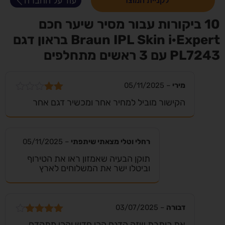
עוד על החברה
לקניית המוצר
10 ביקורות עבור
מסיר שיער חכם
Braun IPL Skin i·Expert בראון דגם
PL7243 עם 3 ראשים מתחלפים
מירי
–
05/11/2025
דורג
הקישור מוביל למחיר אחר ומכשיר דגם אחר
2
מתוך
5
רחלי וטלי מצאתי שיתפתי
–
05/11/2025
תוקן הבעיה שאמזון ראו את הטירוף
וביטלו ישר את המשלוחים לארץ
דבורה
–
03/07/2025
דורג
4
את כותבת שזה הדגם הכי חדש והכי מתקדם.