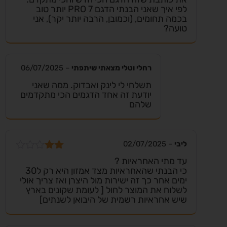
מתוך 5
לפי איך שאני הבנתי הדגם PRO 7 יותר טוב
בכמה תחומים, (וכמובן, הרבה יותר יקר), אני
טועה?
רחלי וטלי מצאתי שיתפתי
–
06/07/2025
תשלחי לי לינק ואבדוק. ממה שאני
יודעת זה אחד הדגמים הכי מתקדמים
שלהם
ליבי
–
02/07/2025
דורג
עד מתי האחראיות ?
2
כי הבנתי שהאחראיות מצד אמזון היא רק ל30
מתוך
ימים אחר כך זה ישירות מול היצרן ואז צריך אולי
5
לשלוח את המוצר לחול [ לעומת שקונים בארץ
שיש אחראיות רשמית של היבואן לשנתים]