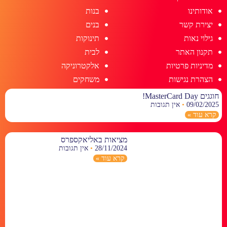
אודותינו
בנות
יצירת קשר
בנים
גילוי נאות
תינוקות
תקנון האתר
לבית
מדיניות פרטיות
אלקטרוניקה
הצהרת נגישות
משחקים
חוגגים MasterCard Day!
09/02/2025
אין תגובות
קרא עוד »
מציאות באליאקספרס
28/11/2024
אין תגובות
קרא עוד »