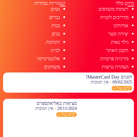
מידע כללי
קטגוריות נבחרות
רשימת מועדפים
נשים
מדריכים לקנייה
גברים
אודותינו
בנות
יצירת קשר
בנים
גילוי נאות
תינוקות
תקנון האתר
לבית
מדיניות פרטיות
אלקטרוניקה
הצהרת נגישות
משחקים
חוגגים MasterCard Day!
09/02/2025
אין תגובות
קרא עוד »
מציאות באליאקספרס
28/11/2024
אין תגובות
קרא עוד »