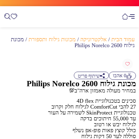
עמוד הבית
/
אלקטרוניקה
/
מכונות גילוח ותספורת
/ מכונת
גילוח Philips Norelco 2600
0
אהבו
שיתוף פריט
מכונת גילוח Philips Norelco 2600
במחיר מעולה מאמזון ארה"ב💯
סכינים בטכנולוגיית 4D flex
27 להבי ComfortCut לגילוח חלק וקרוב
טכנולוגיית SkinProtect לשמירה על העור
עד 55,000 חיתוכים בדקה
לגילוח יבש או רטוב
כולל קוצץ פאות פופ-אפ נשלף
סוללה לעד 50 דקות גילוח