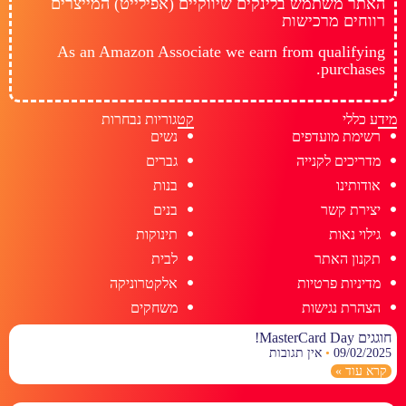
האתר משתמש בלינקים שיווקיים (אפילייט) המייצרים
רווחים מרכישות
As an Amazon Associate we earn from qualifying
purchases.
מידע כללי
קטגוריות נבחרות
רשימת מועדפים
נשים
מדריכים לקנייה
גברים
אודותינו
בנות
יצירת קשר
בנים
גילוי נאות
תינוקות
תקנון האתר
לבית
מדיניות פרטיות
אלקטרוניקה
הצהרת נגישות
משחקים
חוגגים MasterCard Day!
09/02/2025
אין תגובות
קרא עוד »