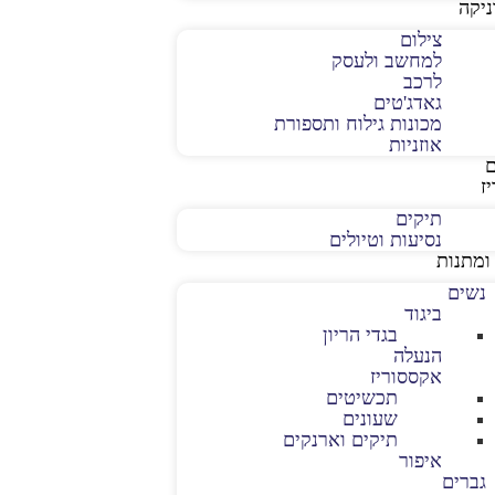
יקה
צילום
למחשב ולעסק
לרכב
גאדג'טים
מכונות גילוח ותספורת
אוזניות
ז
תיקים
נסיעות וטיולים
ומתנות
נשים
ביגוד
בגדי הריון
הנעלה
אקססוריז
תכשיטים
שעונים
תיקים וארנקים
איפור
גברים