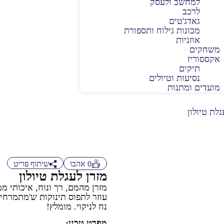
למחשב ולעסק
לרכב
גאדג'טים
מכונות גילוח ותספורת
אוזניות
משחקים
אקססוריז
תיקים
נסיעות וטיולים
מועדים ומתנות
גלת טיולון
0
אהבו
שיתוף פריט
מזרן לעגלת טיולון
מזרן מהמם, רך ונוח, איכותי מ
עוזר לתפוס תינוקות ש'מתמרחים'
נח לניקוי. מומלץ!
מפרט טכני: