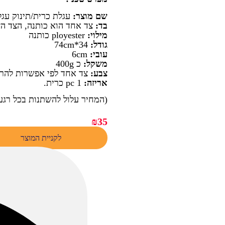
שם מוצר:
עגלת כרית/תינוק עגל
בד:
צד אחד הוא כותנה, הצד ה
מילוי:
ployester כותנה
גודל:
34*74cm
עובי:
6cm
משקל:
כ 400g
צבע:
צד אחד לפי אפשרות להרא
אריזה:
1 pc כרית.
(המחיר עלול להשתנות בכל רגע
₪
35
לקניית המוצר