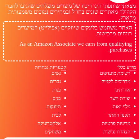
מצאתי שיתפתי הינו ריכוז של מוצרים מוצלחים שהגיעו לחברי
הקהילה מאתרים שונים בחו"ל ובמחירים נמוכים משמעותית
מהארץ.
האתר משתמש בלינקים שיווקיים (אפילייט) המייצרים
רווחים מרכישות
As an Amazon Associate we earn from qualifying
purchases.
מידע כללי
קטגוריות נבחרות
רשימת מועדפים
נשים
מדריכים לקנייה
גברים
אודותינו
בנות
יצירת קשר
בנים
גילוי נאות
תינוקות
תקנון האתר
לבית
מדיניות פרטיות
אלקטרוניקה
הצהרת נגישות
משחקים