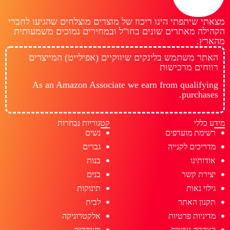
מצאתי שיתפתי הינו ריכוז של מוצרים מוצלחים שהגיעו לחברי
הקהילה מאתרים שונים בחו"ל ובמחירים נמוכים משמעותית
מהארץ.
האתר משתמש בלינקים שיווקיים (אפילייט) המייצרים
רווחים מרכישות
As an Amazon Associate we earn from qualifying
purchases.
מידע כללי
קטגוריות נבחרות
רשימת מועדפים
נשים
מדריכים לקנייה
גברים
אודותינו
בנות
יצירת קשר
בנים
גילוי נאות
תינוקות
תקנון האתר
לבית
מדיניות פרטיות
אלקטרוניקה
הצהרת נגישות
משחקים