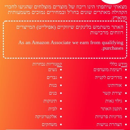
מצאתי שיתפתי הינו ריכוז של מוצרים מוצלחים שהגיעו לחברי
הקהילה מאתרים שונים בחו"ל ובמחירים נמוכים משמעותית
מהארץ.
האתר משתמש בלינקים שיווקיים (אפילייט) המייצרים
רווחים מרכישות
As an Amazon Associate we earn from qualifying
purchases.
מידע כללי
קטגוריות נבחרות
רשימת מועדפים
נשים
מדריכים לקנייה
גברים
אודותינו
בנות
יצירת קשר
בנים
גילוי נאות
תינוקות
תקנון האתר
לבית
מדיניות פרטיות
אלקטרוניקה
הצהרת נגישות
משחקים