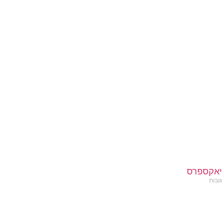
יאקספרס
גובות