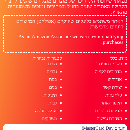
מצאתי שיתפתי הינו ריכוז של מוצרים מוצלחים שהגיעו לחברי
הקהילה מאתרים שונים בחו"ל ובמחירים נמוכים משמעותית
מהארץ.
האתר משתמש בלינקים שיווקיים (אפילייט) המייצרים
רווחים מרכישות
As an Amazon Associate we earn from qualifying
purchases.
מידע כללי
קטגוריות נבחרות
רשימת מועדפים
נשים
מדריכים לקנייה
גברים
אודותינו
בנות
יצירת קשר
בנים
גילוי נאות
תינוקות
תקנון האתר
לבית
מדיניות פרטיות
אלקטרוניקה
הצהרת נגישות
משחקים
חוגגים MasterCard Day!