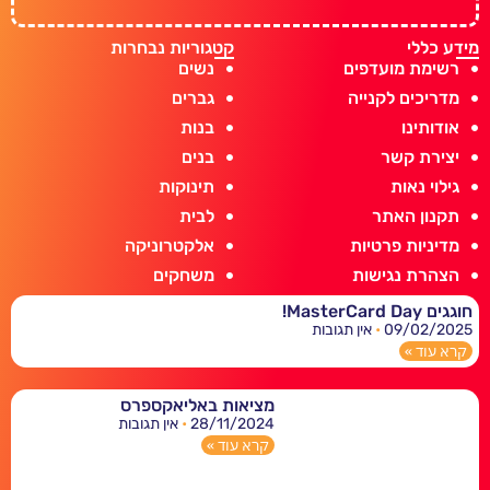
מידע כללי
קטגוריות נבחרות
רשימת מועדפים
נשים
מדריכים לקנייה
גברים
אודותינו
בנות
יצירת קשר
בנים
גילוי נאות
תינוקות
תקנון האתר
לבית
מדיניות פרטיות
אלקטרוניקה
הצהרת נגישות
משחקים
חוגגים MasterCard Day!
09/02/2025
אין תגובות
קרא עוד »
מציאות באליאקספרס
28/11/2024
אין תגובות
קרא עוד »