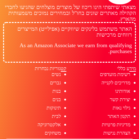
מצאתי שיתפתי הינו ריכוז של מוצרים מוצלחים שהגיעו לחברי
הקהילה מאתרים שונים בחו"ל ובמחירים נמוכים משמעותית
מהארץ.
האתר משתמש בלינקים שיווקיים (אפילייט) המייצרים
רווחים מרכישות
As an Amazon Associate we earn from qualifying
purchases.
מידע כללי
קטגוריות נבחרות
רשימת מועדפים
נשים
מדריכים לקנייה
גברים
אודותינו
בנות
יצירת קשר
בנים
גילוי נאות
תינוקות
תקנון האתר
לבית
מדיניות פרטיות
אלקטרוניקה
הצהרת נגישות
משחקים