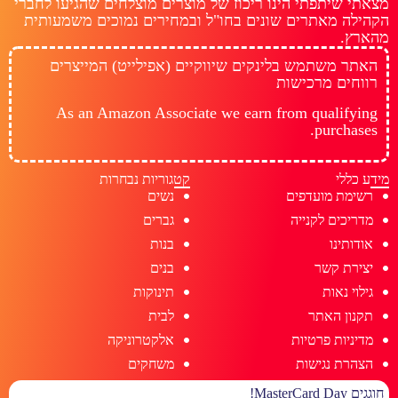
מצאתי שיתפתי הינו ריכוז של מוצרים מוצלחים שהגיעו לחברי
הקהילה מאתרים שונים בחו"ל ובמחירים נמוכים משמעותית
מהארץ.
האתר משתמש בלינקים שיווקיים (אפילייט) המייצרים
רווחים מרכישות
As an Amazon Associate we earn from qualifying
purchases.
מידע כללי
קטגוריות נבחרות
רשימת מועדפים
נשים
מדריכים לקנייה
גברים
אודותינו
בנות
יצירת קשר
בנים
גילוי נאות
תינוקות
תקנון האתר
לבית
מדיניות פרטיות
אלקטרוניקה
הצהרת נגישות
משחקים
חוגגים MasterCard Day!