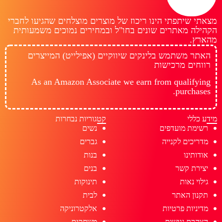
מצאתי שיתפתי הינו ריכוז של מוצרים מוצלחים שהגיעו לחברי
הקהילה מאתרים שונים בחו"ל ובמחירים נמוכים משמעותית
מהארץ.
האתר משתמש בלינקים שיווקיים (אפילייט) המייצרים
רווחים מרכישות
As an Amazon Associate we earn from qualifying
purchases.
מידע כללי
קטגוריות נבחרות
רשימת מועדפים
נשים
מדריכים לקנייה
גברים
אודותינו
בנות
יצירת קשר
בנים
גילוי נאות
תינוקות
תקנון האתר
לבית
מדיניות פרטיות
אלקטרוניקה
הצהרת נגישות
משחקים