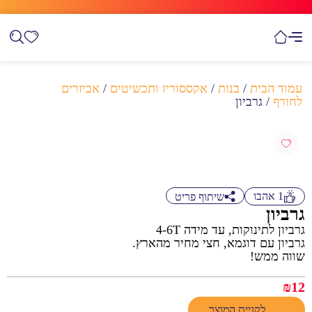
עמוד הבית
/
בנות
/
אקססוריז ותכשיטים
/
אביזרים
לחורף
/ גרביון
1
אהבו
שיתוף פריט
גרביון
גרביון לתינוקות, עד מידה 4-6T
גרביון עם דוגמא, חצי מחיר מהארץ.
שווה ממש!
₪
12
לקניית המוצר