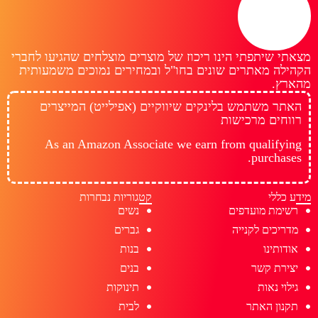
מצאתי שיתפתי הינו ריכוז של מוצרים מוצלחים שהגיעו לחברי
הקהילה מאתרים שונים בחו"ל ובמחירים נמוכים משמעותית
מהארץ.
האתר משתמש בלינקים שיווקיים (אפילייט) המייצרים
רווחים מרכישות
As an Amazon Associate we earn from qualifying
purchases.
מידע כללי
קטגוריות נבחרות
רשימת מועדפים
נשים
מדריכים לקנייה
גברים
אודותינו
בנות
יצירת קשר
בנים
גילוי נאות
תינוקות
תקנון האתר
לבית