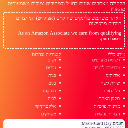
הקהילה מאתרים שונים בחו"ל ובמחירים נמוכים משמעותית
מהארץ.
האתר משתמש בלינקים שיווקיים (אפילייט) המייצרים
רווחים מרכישות
As an Amazon Associate we earn from qualifying
purchases.
מידע כללי
קטגוריות נבחרות
רשימת מועדפים
נשים
מדריכים לקנייה
גברים
אודותינו
בנות
יצירת קשר
בנים
גילוי נאות
תינוקות
תקנון האתר
לבית
מדיניות פרטיות
אלקטרוניקה
הצהרת נגישות
משחקים
חוגגים MasterCard Day!