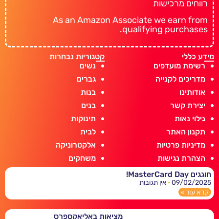
רווחים מרכישות
As an Amazon Associate we earn from
qualifying purchases.
מידע כללי
קטגוריות נבחרות
רשימת מועדפים
נשים
מדריכים לקנייה
גברים
אודותינו
בנות
יצירת קשר
בנים
גילוי נאות
תינוקות
תקנון האתר
לבית
מדיניות פרטיות
אלקטרוניקה
הצהרת נגישות
משחקים
חוגגים MasterCard Day!
09/02/2025
אין תגובות
קרא עוד »
מציאות באליאקספרס