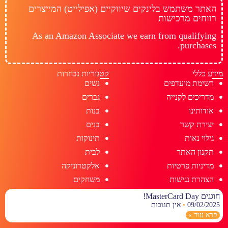
האתר משתמש בלינקים שיווקיים (אפילייט) המייצרים
רווחים מרכישות
As an Amazon Associate we earn from qualifying
purchases.
מידע כללי
קטגוריות נבחרות
רשימת מועדפים
נשים
מדריכים לקנייה
גברים
אודותינו
בנות
יצירת קשר
בנים
גילוי נאות
תינוקות
תקנון האתר
לבית
מדיניות פרטיות
אלקטרוניקה
הצהרת נגישות
משחקים
חוגגים MasterCard Day!
09/02/2025
אין תגובות
קרא עוד »