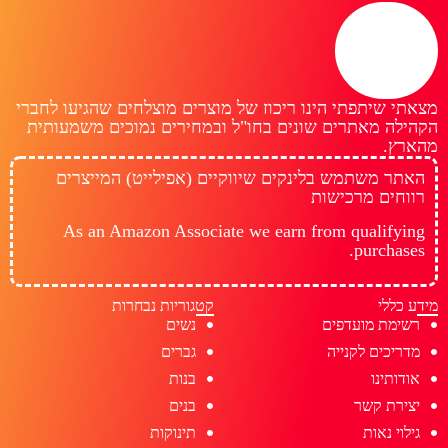
מצאתי שיתפתי הינו ריכוז של מוצרים מוצלחים שהגיעו לחברי
הקהילה מאתרים שונים בחו"ל ובמחירים נמוכים משמעותית
מהארץ.
האתר משתמש בלינקים שיווקיים (אפילייט) המייצרים
רווחים מרכישות
As an Amazon Associate we earn from qualifying
purchases.
מידע כללי
קטגוריות נבחרות
רשימת מועדפים
נשים
מדריכים לקנייה
גברים
אודותינו
בנות
יצירת קשר
בנים
גילוי נאות
תינוקות