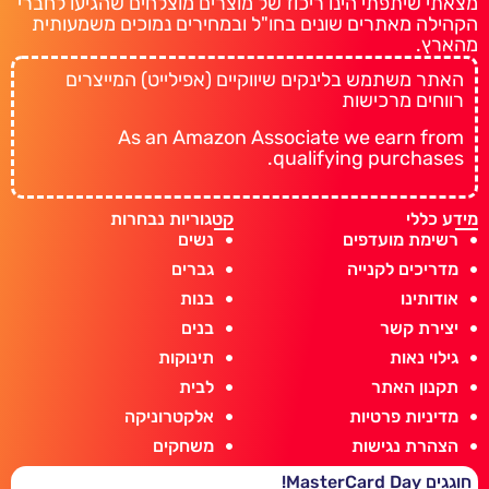
מצאתי שיתפתי הינו ריכוז של מוצרים מוצלחים שהגיעו לחברי
הקהילה מאתרים שונים בחו"ל ובמחירים נמוכים משמעותית
מהארץ.
האתר משתמש בלינקים שיווקיים (אפילייט) המייצרים
רווחים מרכישות
As an Amazon Associate we earn from
qualifying purchases.
מידע כללי
קטגוריות נבחרות
רשימת מועדפים
נשים
מדריכים לקנייה
גברים
אודותינו
בנות
יצירת קשר
בנים
גילוי נאות
תינוקות
תקנון האתר
לבית
מדיניות פרטיות
אלקטרוניקה
הצהרת נגישות
משחקים
חוגגים MasterCard Day!