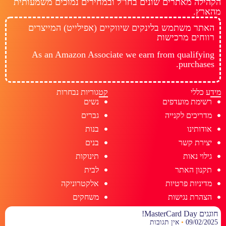
הקהילה מאתרים שונים בחו"ל ובמחירים נמוכים משמעותית
מהארץ.
האתר משתמש בלינקים שיווקיים (אפילייט) המייצרים
רווחים מרכישות
As an Amazon Associate we earn from qualifying
purchases.
מידע כללי
קטגוריות נבחרות
רשימת מועדפים
נשים
מדריכים לקנייה
גברים
אודותינו
בנות
יצירת קשר
בנים
גילוי נאות
תינוקות
תקנון האתר
לבית
מדיניות פרטיות
אלקטרוניקה
הצהרת נגישות
משחקים
חוגגים MasterCard Day!
09/02/2025
אין תגובות