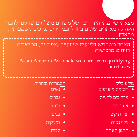
מצאתי שיתפתי הינו ריכוז של מוצרים מוצלחים שהגיעו לחברי
הקהילה מאתרים שונים בחו"ל ובמחירים נמוכים משמעותית
מהארץ.
האתר משתמש בלינקים שיווקיים (אפילייט) המייצרים
רווחים מרכישות
As an Amazon Associate we earn from qualifying
purchases.
מידע כללי
קטגוריות נבחרות
רשימת מועדפים
נשים
מדריכים לקנייה
גברים
אודותינו
בנות
יצירת קשר
בנים
גילוי נאות
תינוקות
תקנון האתר
לבית