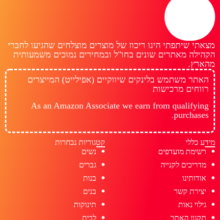
מצאתי שיתפתי הינו ריכוז של מוצרים מוצלחים שהגיעו לחברי
הקהילה מאתרים שונים בחו"ל ובמחירים נמוכים משמעותית
מהארץ.
האתר משתמש בלינקים שיווקיים (אפילייט) המייצרים
רווחים מרכישות
As an Amazon Associate we earn from qualifying
purchases.
מידע כללי
קטגוריות נבחרות
רשימת מועדפים
נשים
מדריכים לקנייה
גברים
אודותינו
בנות
יצירת קשר
בנים
גילוי נאות
תינוקות
תקנון האתר
לבית