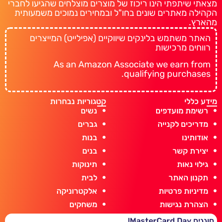
מצאתי שיתפתי הינו ריכוז של מוצרים מוצלחים שהגיעו לחברי
הקהילה מאתרים שונים בחו"ל ובמחירים נמוכים משמעותית
מהארץ.
האתר משתמש בלינקים שיווקיים (אפילייט) המייצרים
רווחים מרכישות
As an Amazon Associate we earn from
qualifying purchases.
מידע כללי
קטגוריות נבחרות
רשימת מועדפים
נשים
מדריכים לקנייה
גברים
אודותינו
בנות
יצירת קשר
בנים
גילוי נאות
תינוקות
תקנון האתר
לבית
מדיניות פרטיות
אלקטרוניקה
הצהרת נגישות
משחקים
חוגגים MasterCard Day!