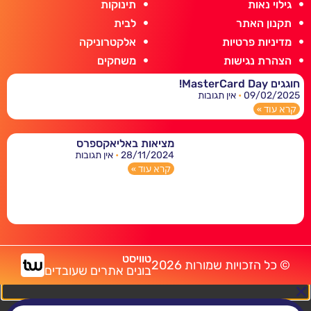
גילוי נאות
תינוקות
תקנון האתר
לבית
מדיניות פרטיות
אלקטרוניקה
הצהרת נגישות
משחקים
חוגגים MasterCard Day!
09/02/2025
אין תגובות
קרא עוד »
מציאות באליאקספרס
28/11/2024
אין תגובות
קרא עוד »
טוויסט
© כל הזכויות שמורות 2026
בונים אתרים שעובדים