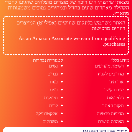
מצאתי שיתפתי הינו ריכוז של מוצרים מוצלחים שהגיעו לחברי
הקהילה מאתרים שונים בחו"ל ובמחירים נמוכים משמעותית
מהארץ.
האתר משתמש בלינקים שיווקיים (אפילייט) המייצרים
רווחים מרכישות
As an Amazon Associate we earn from qualifying
purchases.
מידע כללי
קטגוריות נבחרות
רשימת מועדפים
נשים
מדריכים לקנייה
גברים
אודותינו
בנות
יצירת קשר
בנים
גילוי נאות
תינוקות
תקנון האתר
לבית
מדיניות פרטיות
אלקטרוניקה
הצהרת נגישות
משחקים
חוגגים MasterCard Day!